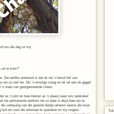
nd nou die dag vir my.
s uit te kom?”
. Die eerlike antwoord is dat ek nie ’n benul het van
 nie so stel nie. Dis ’n ernstige vraag en ek wil aan de giggel
d ’n mate van georganiseerde chaos.
oter as ’n plot en baie kleiner as ’n plaas) waar ons spekuleer
et nie permanente werkers nie so daar is altyd baie om te
 die verbouing van die groente bietjie afneem weens die koue
g tyd om voor die rekenaar te spandeer en my vingers
Tek