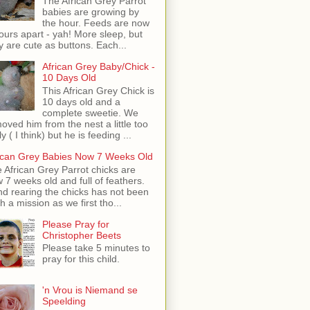
The African Grey Parrot
babies are growing by
the hour. Feeds are now
ours apart - yah! More sleep, but
y are cute as buttons. Each...
African Grey Baby/Chick -
10 Days Old
This African Grey Chick is
10 days old and a
complete sweetie. We
oved him from the nest a little too
ly ( I think) but he is feeding ...
ican Grey Babies Now 7 Weeks Old
 African Grey Parrot chicks are
 7 weeks old and full of feathers.
d rearing the chicks has not been
h a mission as we first tho...
Please Pray for
Christopher Beets
Please take 5 minutes to
pray for this child.
'n Vrou is Niemand se
Speelding