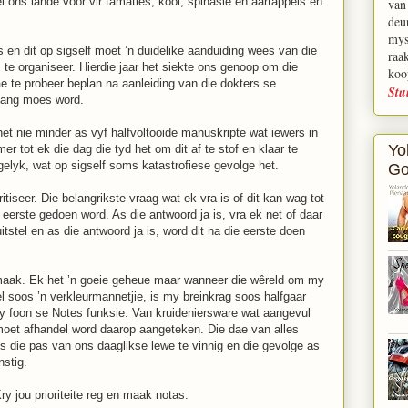
 ons lande voor vir tamaties, kool, spinasie en aartappels en
van
deu
mys
n dit op sigself moet ’n duidelike aanduiding wees van die
raa
te organiseer. Hierdie jaar het siekte ons genoop om die
koo
e te probeer beplan na aanleiding van die dokters se
Stu
vang moes word.
het nie minder as vyf halfvoltooide manuskripte wat iewers in
Yo
r tot ek die dag die tyd het om dit af te stof en klaar te
elyk, wat op sigself soms katastrofiese gevolge het.
Go
tiseer. Die belangrikste vraag wat ek vra is of dit kan wag tot
at eerste gedoen word. As die antwoord ja is, vra ek net of daar
tstel en as die antwoord ja is, word dit na die eerste doen
 maak. Ek het ’n goeie geheue maar wanneer die wêreld om my
l soos ’n verkleurmannetjie, is my breinkrag soos halfgaar
my foon se Notes funksie. Van kruideniersware wat aangevul
moet afhandel word daarop aangeteken. Die dae van alles
die pas van ons daaglikse lewe te vinnig en die gevolge as
nstig.
ry jou prioriteite reg en maak notas.