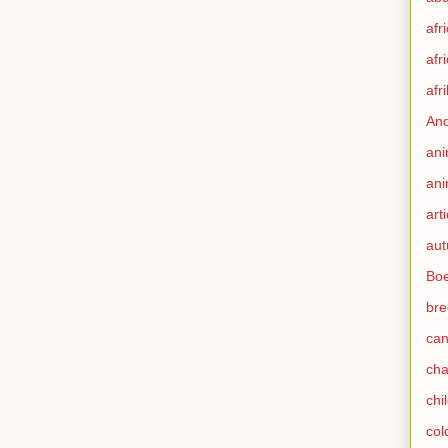
afr
afr
afr
An
ani
ani
art
au
Boe
bre
can
ch
chi
col