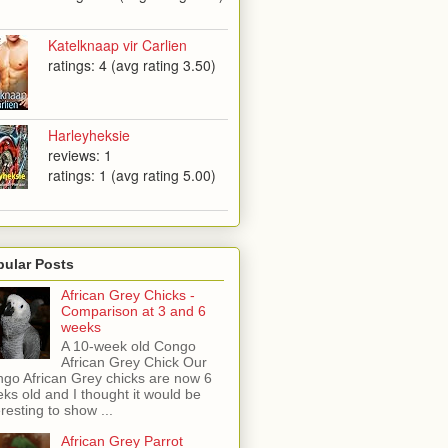
Katelknaap vir Carlien
ratings: 4 (avg rating 3.50)
Harleyheksie
reviews: 1
ratings: 1 (avg rating 5.00)
pular Posts
African Grey Chicks -
Comparison at 3 and 6
weeks
A 10-week old Congo
African Grey Chick Our
go African Grey chicks are now 6
ks old and I thought it would be
eresting to show ...
African Grey Parrot