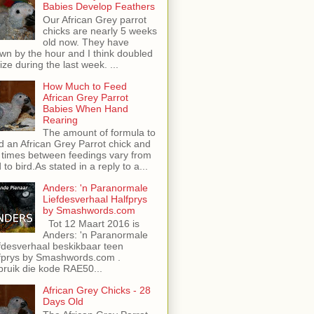
Babies Develop Feathers
Our African Grey parrot
chicks are nearly 5 weeks
old now. They have
wn by the hour and I think doubled
size during the last week. ...
How Much to Feed
African Grey Parrot
Babies When Hand
Rearing
The amount of formula to
d an African Grey Parrot chick and
 times between feedings vary from
d to bird.As stated in a reply to a...
Anders: 'n Paranormale
Liefdesverhaal Halfprys
by Smashwords.com
Tot 12 Maart 2016 is
Anders: 'n Paranormale
fdesverhaal beskikbaar teen
fprys by Smashwords.com .
ruik die kode RAE50...
African Grey Chicks - 28
Days Old