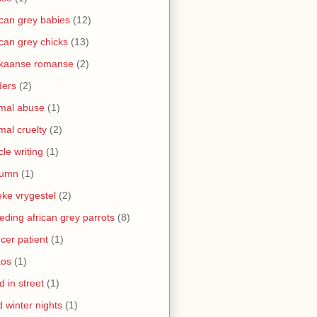
ican grey babies
(12)
ican grey chicks
(13)
ikaanse romanse
(2)
ders
(2)
mal abuse
(1)
mal cruelty
(2)
icle writing
(1)
tumn
(1)
ke vrygestel
(2)
eding african grey parrots
(8)
cer patient
(1)
aos
(1)
ld in street
(1)
d winter nights
(1)