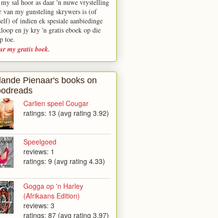
 my sal hoor as daar 'n nuwe vrystelling
r van my gunsteling skrywers is (of
elf) of indien ek spesiale aanbiedinge
kloop en jy kry 'n gratis eboek op die
p toe.
ur my gratis boek.
lande Pienaar's books on
odreads
Carlien speel Cougar
ratings: 13 (avg rating 3.92)
Speelgoed
reviews: 1
ratings: 9 (avg rating 4.33)
Gogga op 'n Harley
(Afrikaans Edition)
reviews: 3
ratings: 87 (avg rating 3.97)