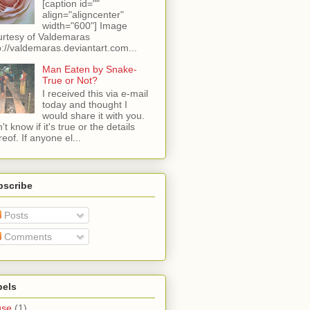
[caption id=""
align="aligncenter"
width="600"] Image
rtesy of Valdemaras
p://valdemaras.deviantart.com...
Man Eaten by Snake-
True or Not?
I received this via e-mail
today and thought I
would share it with you.
't know if it's true or the details
reof. If anyone el...
bscribe
Posts
Comments
bels
use
(1)