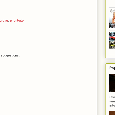
ou dag
,
prioriteite
suggestions.
Po
Con
wee
int