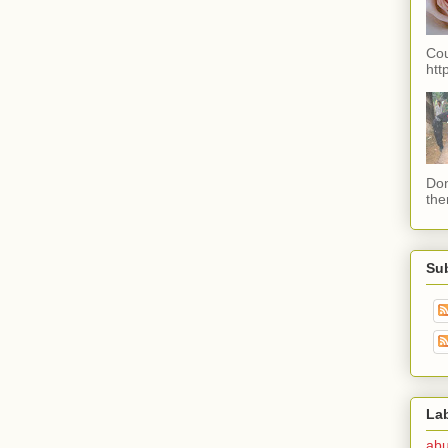
Cou
htt
Don
the
Su
La
ab