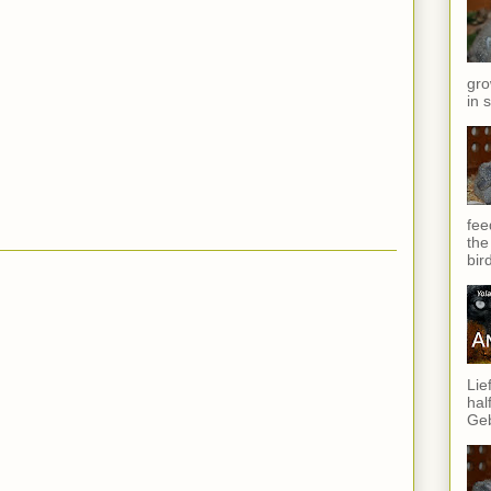
gro
in 
fee
the
bir
Lie
hal
Geb