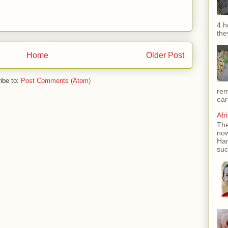
4 h
the
Home
Older Post
ibe to:
Post Comments (Atom)
rem
ear
Afr
The
now
Han
suc