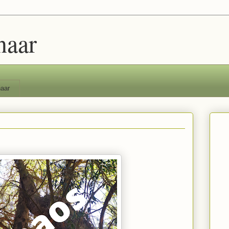
naar
aar