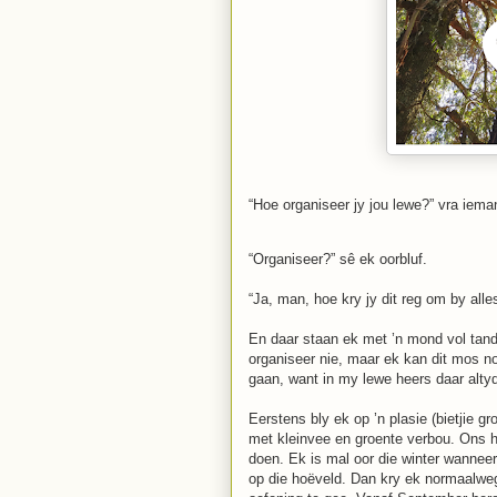
“Hoe organiseer jy jou lewe?” vra iema
“Organiseer?” sê ek oorbluf.
“Ja, man, hoe kry jy dit reg om by alle
En daar staan ek met ’n mond vol tande
organiseer nie, maar ek kan dit mos nou
gaan, want in my lewe heers daar alty
Eerstens bly ek op ’n plasie (bietjie gr
met kleinvee en groente verbou. Ons h
doen. Ek is mal oor die winter wanneer
op die hoëveld. Dan kry ek normaalwe