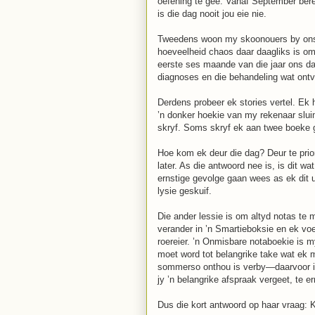
oefening te gee. Vanaf September berei
is die dag nooit jou eie nie.
Tweedens woon my skoonouers by ons e
hoeveelheid chaos daar daagliks is om 
eerste ses maande van die jaar ons da
diagnoses en die behandeling wat ont
Derdens probeer ek stories vertel. Ek 
’n donker hoekie van my rekenaar sluime
skryf. Soms skryf ek aan twee boeke g
Hoe kom ek deur die dag? Deur te priori
later. As die antwoord nee is, is dit w
ernstige gevolge gaan wees as ek dit ui
lysie geskuif.
Die ander lessie is om altyd notas te
verander in ’n Smartieboksie en ek voe
roereier. ’n Onmisbare notaboekie is 
moet word tot belangrike take wat ek 
sommerso onthou is verby—daarvoor is 
jy ’n belangrike afspraak vergeet, te er
Dus die kort antwoord op haar vraag: K